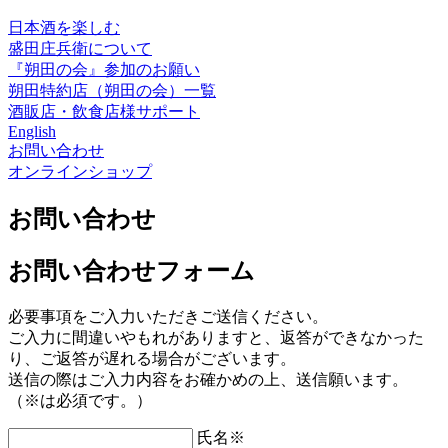
日本酒を楽しむ
盛田庄兵衛について
『朔田の会』参加のお願い
朔田特約店（朔田の会）一覧
酒販店・飲食店様サポート
English
お問い合わせ
オンラインショップ
お問い合わせ
お問い合わせフォーム
必要事項をご入力いただきご送信ください。
ご入力に間違いやもれがありますと、返答ができなかった
り、ご返答が遅れる場合がございます。
送信の際はご入力内容をお確かめの上、送信願います。
（
※
は必須です。）
氏名
※