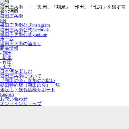
盛田庄兵衛 － 「朔田」「駒泉」「作田」「七力」を醸す青
森の酒蔵
盛田庄兵衛
EN
盛田庄兵衛公式instagram
盛田庄兵衛公式facebook
盛田庄兵衛公式youtube
ホーム
盛田庄兵衛の酒造り
商品情報
- 朔田
- 駒泉
- 作田
- 七力
日本酒を楽しむ
盛田庄兵衛について
『朔田の会』参加のお願い
朔田特約店（朔田の会）一覧
酒販店・飲食店様サポート
English
お問い合わせ
オンラインショップ